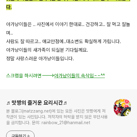
다.
아가냥이들은 .. 사진에서 이야기 한대로.. 건강하고.. 잘 먹고 잘놀
며..
사람도 잘 따르고.. 애교만점에..대소변도 확실하게 가립니다.
아가냥이들의 새가족이 되실분 기다릴께요.
정말 사랑스러운 아가냥이들입니다.
스크랩을 하시려면--->
아가냥이들의 속삭임~~^^
로그 정보
♬맛짱의 즐거운 요리시간♬
본 블로그(matzzang.net)에 있는 모든 사진은 맛짱에게 저
작권이 있는 사진입니다. 저작자의 허락을 받지 않은 무단사용
을 금지합니다. 문의: rainbow_21@hanmail.net
구독하기