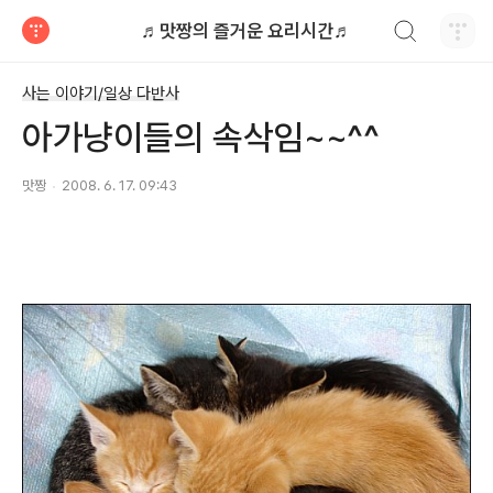
검색하기
♬맛짱의 즐거운 요리시간♬
티스토리
사는 이야기/일상 다반사
아가냥이들의 속삭임~~^^
맛짱
2008. 6. 17. 09:43