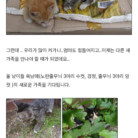
그런데 .. 우리가 많이 커가니..엄마도 힘들어지고..이제는 다른 새
가족을 만나야 할 때가 되었데요..
울 냥이들 육남매(노란줄무늬 3마리 수컷, 검정, 줄무늬 3마리 암
컷 )의 새로운 가족을 기다립니다.