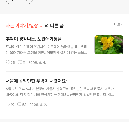
더보기
사는 이야기/일상 다반사
의 다른 글
추억이 생각나는, 노란애기똥풀
글 내용
도시에 살던 맛짱이 유년시절 이모댁에 놀러갔을 때 .. 벌레
에 물려 가려워 고생을 하면.. 이모께서 길가에 있는 풀을
꺽어 ..무언가를 발라주던 기억이 어슴푸레 납니다. 오래전
25
11
2008. 6. 4.
돌아가시어.. 물어 볼 수는 없지만..아마도 애기똥풀이 아니
였나 싶어요. 애기똥풀을 꺽으면 아가들의 이쁜똥(ㅎ 황금
변색 ) 색과 같은 노란즙이 나와 애기똥풀이라는 이름을 가
서울에 콩알만한 우박이 내렷어요~
지게 되었다는 애기똥풀~! 길가나 풀 숲...여러곳에서 쉽게
글 내용
볼 수 있다. 벌레 물린데 즙이나 줄기를 빻아 바르면 효과가
6월 2일 오후 6시20분경에 서울시 관악구에 콩알만한 우박과 집중서 호우가
있답니다. 양귀비과에 속하는 애기똥풀의 다른 이름은 까
내렸어요. 마치 장마비를 연상케하는 장대비.. 큰피해가 없었으면 합니다. 아래
치다리, 애기똥풀의 꽃말은 미래의 기쁨이다. 경기도 남양
는 우박이 내리는 장면을 동영상으로 담아 보았습니다.
주군 별내리에 있는 식당근처에서 카메라에 담아 보았어
19
53
2008. 6. 2.
요.^^ [애기똥풀에 대해 더 자세히 보시려면 --> 다음백과
사전 ] 스크랩을 하..