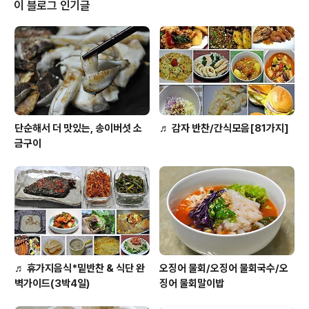
이 블로그 인기글
단순해서 더 맛있는, 송이버섯 소
♬ 감자 반찬/간식모음[81가지]
금구이
♬ 휴가지음식*밑반찬 & 식단 완
오징어 물회/오징어 물회국수/오
벽가이드(3박4일)
징어 물회말이밥