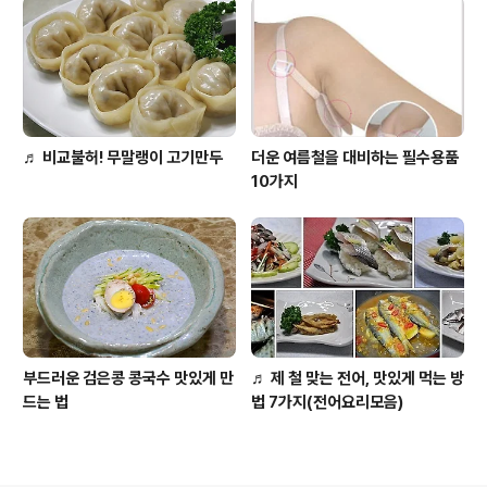
♬ 비교불허! 무말랭이 고기만두
더운 여름철을 대비하는 필수용품
10가지
부드러운 검은콩 콩국수 맛있게 만
♬ 제 철 맞는 전어, 맛있게 먹는 방
드는 법
법 7가지(전어요리모음)