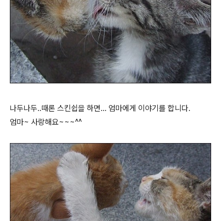
나두나두..때론 스킨쉽을 하면... 엄마에게 이야기를 합니다.
엄마~ 사랑해요~~~^^